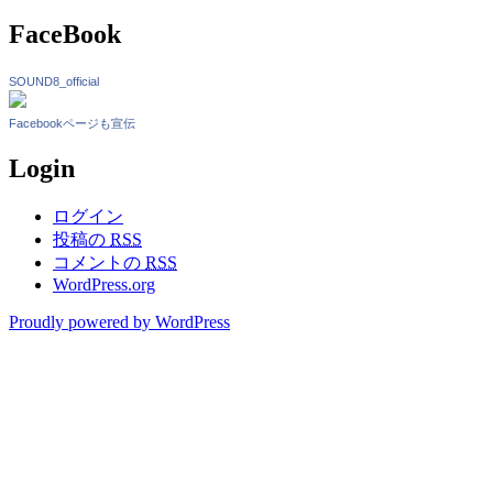
FaceBook
SOUND8_official
Facebookページも宣伝
Login
ログイン
投稿の
RSS
コメントの
RSS
WordPress.org
Proudly powered by WordPress