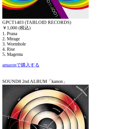
GPCT1403 (TABLOID RECORDS)
￥1,000 (税込)
1. Prana
2. Mirage
3. Wormhole
4. Rise
5. Magenta
amazonで購入する
SOUND8 2nd ALBUM「kanon」