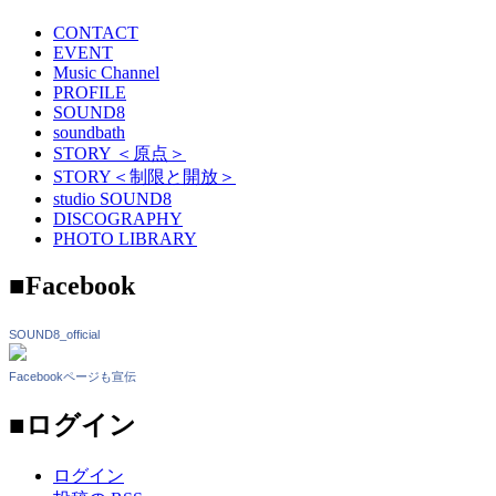
CONTACT
EVENT
Music Channel
PROFILE
SOUND8
soundbath
STORY ＜原点＞
STORY＜制限と開放＞
studio SOUND8
DISCOGRAPHY
PHOTO LIBRARY
■Facebook
SOUND8_official
Facebookページも宣伝
■ログイン
ログイン