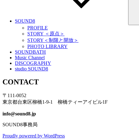
SOUND8
PROFILE
STORY ＜原点＞
STORY＜制限と開放＞
PHOTO LIBRARY
SOUNDBATH
Music Channel
DISCOGRAPHY
studio SOUND8
CONTACT
〒111-0052
東京都台東区柳橋1-9-1 柳橋ティーアイビル1F
info@sound8.jp
SOUND8事務局
Proudly powered by WordPress